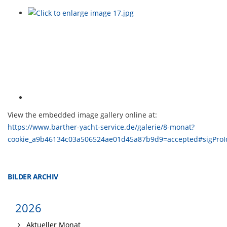
View the embedded image gallery online at:
https://www.barther-yacht-service.de/galerie/8-monat?
cookie_a9b46134c03a506524ae01d45a87b9d9=accepted#sigPro
BILDER ARCHIV
2026
Aktueller Monat