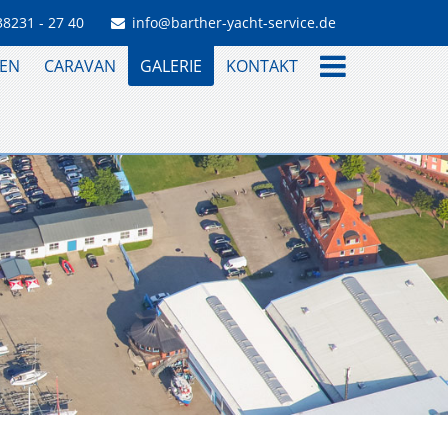
38231 - 27 40
info@barther-yacht-service.de
EN
CARAVAN
GALERIE
KONTAKT