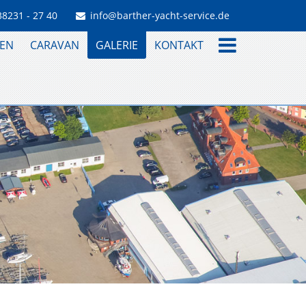
38231 - 27 40
info@barther-yacht-service.de
EN
CARAVAN
GALERIE
KONTAKT