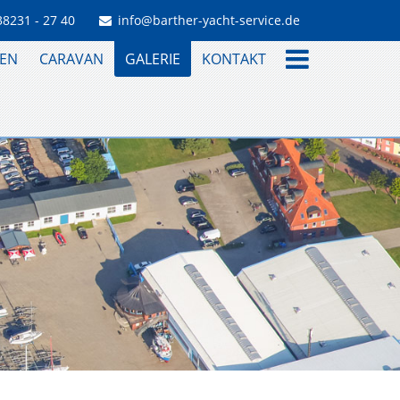
38231 - 27 40
info@barther-yacht-service.de
EN
CARAVAN
GALERIE
KONTAKT