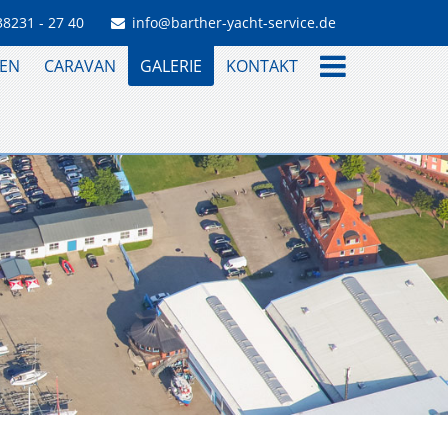
38231 - 27 40
info@barther-yacht-service.de
EN
CARAVAN
GALERIE
KONTAKT