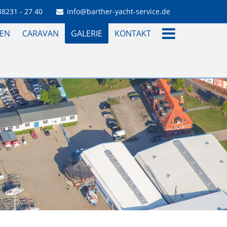
38231 - 27 40
info@barther-yacht-service.de
EN
CARAVAN
GALERIE
KONTAKT